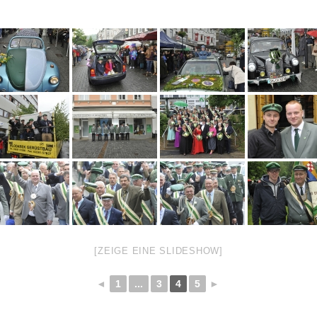
[ZEIGE EINE SLIDESHOW]
◄
1
...
3
4
5
►