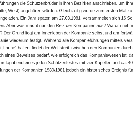
ührungen die Schützenbrüder in ihren Bezirken anschrieben, um Ihnen
te, West) angehören würden. Gleichzeitig wurde zum ersten Mal zu
ngeladen. Ein Jahr später, am 27.03.1981, versammelten sich 16 S
nden. Aber was macht nun den Reiz der Kompanien aus? Warum nehm
r? Der Grund liegt am Innenleben der Kompanie selbst und am fortw
e wiederum festigt. Während alle Kompanieführungen mittels versch
i „Laune“ halten, findet der Wettstreit zwischen den Kompanien dur
ch eines Beweises bedarf, wie erfolgreich das Kompaniewesen ist, da
tagabend eines jeden Schützenfestes mit vier Kapellen und ca. 400
dungen der Kompanien 1980/1981 jedoch ein historisches Ereignis 