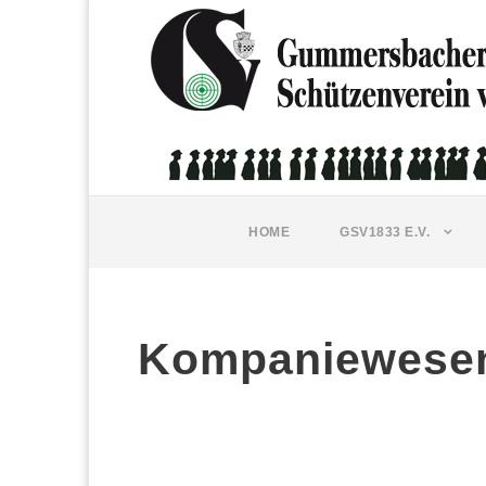
HOME
GSV1833 E.V.
Kompaniewese