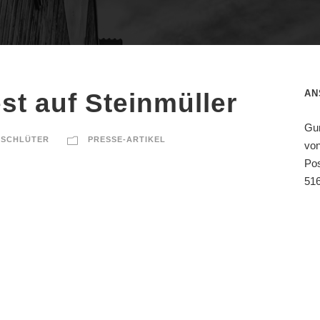
AN
st auf Steinmüller
Gu
 SCHLÜTER
PRESSE-ARTIKEL
von
Pos
51