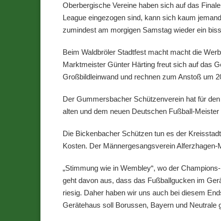
Oberbergische Vereine haben sich auf das Final
League eingezogen sind, kann sich kaum jemand
zumindest am morgigen Samstag wieder ein bis
Beim Waldbröler Stadtfest macht macht die Werbeg
Marktmeister Günter Härting freut sich auf das G
Großbildleinwand und rechnen zum Anstoß um 20.
Der Gummersbacher Schützenverein hat für den S
alten und dem neuen Deutschen Fußball-Meister 
Die Bickenbacher Schützen tun es der Kreisstadt
Kosten. Der Männergesangsverein Alferzhagen-Me
„Stimmung wie in Wembley“, wo der Champions-Le
geht davon aus, dass das Fußballgucken im Ger
riesig. Daher haben wir uns auch bei diesem Ends
Gerätehaus soll Borussen, Bayern und Neutrale 