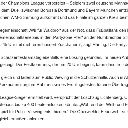
e der Champions League vorbereitet – Seitdem zwei deutsche Manns
 dem Duell zwischen Borussia Dortmund und Bayern München entzieh
schen WM-Stimmung aufkommt und das Finale im ganzen Kreis beim
emeinschaft „Wir für Waldbröl“ aus der Not, dass Fußballfans den Fe
emeinschaftserlebnis in der „Partyzone Pfeil“ an der Nümbrechter Str
45 Uhr mit mehreren hundert Zuschauern“, sagt Härting. Die Partyzo
chützenfestsamstag ebenfalls eine Lösung gefunden. Im neuen Anba
gezeigt. Der Festkommers, der um 20 Uhr beginnt, kann dann trotz
 gleich und laden zum Public Viewing in die Schützenhalle. Auch in 
rkausen sorgt im Rahmen seines Frühlingsfestes für eine Übertrag
ague-Sieger ermittelt wird, verspricht der Löschzug Lichtenberg. C
ätehaus bis zu 400 Leute anlocken könnte: „Während der Welt- und
piel für Public Viewing entschieden.“ Die Oberwiehler Feuerwehr sch
gleichermaßen anlocken.