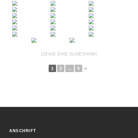
[ZEIGE EINE SLIDESHOW]
1
2
...
5
►
ANSCHRIFT