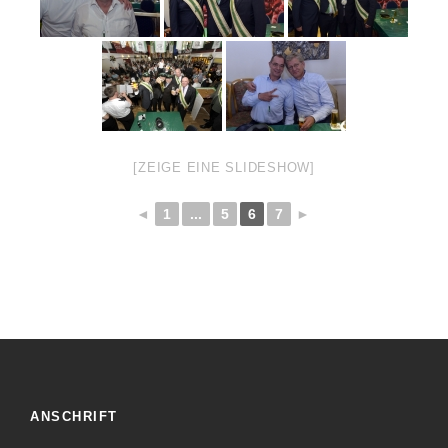
[ZEIGE EINE SLIDESHOW]
◄
1
...
5
6
7
►
ANSCHRIFT