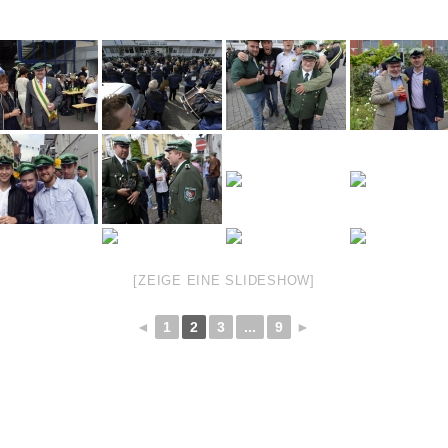
[ZEIGE EINE SLIDESHOW]
◄
1
2
3
...
9
►