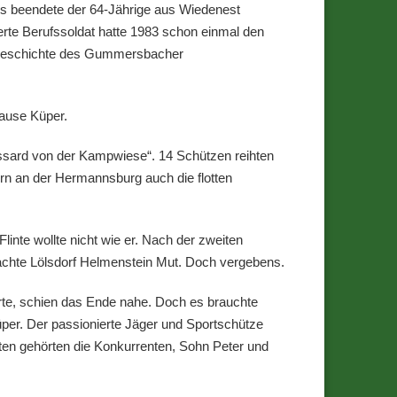
s beendete der 64-Jährige aus Wiedenest
erte Berufssoldat hatte 1983 schon einmal den
er Geschichte des Gummersbacher
Hause Küper.
ssard von der Kampwiese“. 14 Schützen reihten
rn an der Hermannsburg auch die flotten
inte wollte nicht wie er. Nach der zweiten
chte Lölsdorf Helmenstein Mut. Doch vergebens.
erte, schien das Ende nahe. Doch es brauchte
Küper. Der passionierte Jäger und Sportschütze
nten gehörten die Konkurrenten, Sohn Peter und