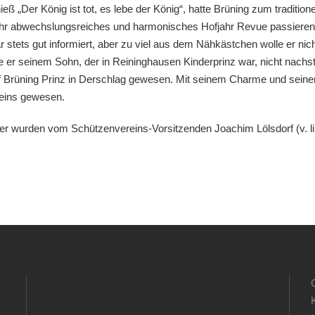
„Der König ist tot, es lebe der König“, hatte Brüning zum tradition
sehr abwechslungsreiches und harmonisches Hofjahr Revue passieren,
war stets gut informiert, aber zu viel aus dem Nähkästchen wolle er n
be er seinem Sohn, der in Reininghausen Kinderprinz war, nicht nach
f Brüning Prinz in Derschlag gewesen. Mit seinem Charme und seiner F
eins gewesen.
er wurden vom Schützenvereins-Vorsitzenden Joachim Lölsdorf (v. li.