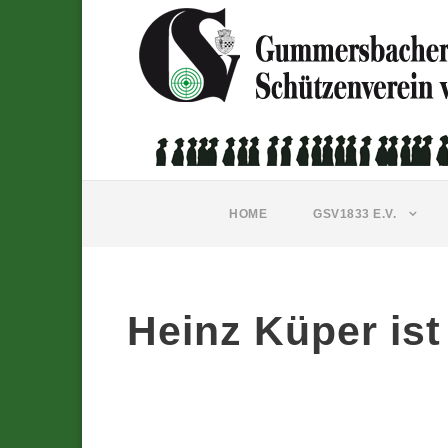
HOME
GSV1833 E.V.
Heinz Küper is