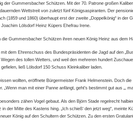
ig der Gummersbacher Schützen. Mit der 70. Patrone großen Kaliber
auernden Wettstreit von zuletzt fünf Königsaspiranten. Der pensioni
bach (1859 und 1860) überhaupt erst der zweite „Doppelkönig“ in d
r Joachim Lölsdorf Heinz Küpers Ehefrau Irene.
ießen die Gummersbacher Schützen ihren neuen König Heinz aus dem 
f mit dem Ehrenschuss des Bundespräsidenten die Jagd auf den „Bu
h. Wegen des tollen Wetters, und weil den mehreren hundert Zuschaue
ielen, ließ Lölsdorf 150 Schuss Kleinkaliber laden.
issen wollten, eröffnete Bürgermeister Frank Helmenstein. Doch die Fl
 „Wenn man mit einer Panne anfängt, geht’s bestimmt gut aus „, ma
 besonders zähen Vogel gebaut. Als den Björn Stade regelrecht halbi
 in der Mitte des Kastens hing. „Ich schieß‘ den jetzt weg“, meinte 
s neuer König auf den Schultern der Schützen. Zu den ersten Gratula