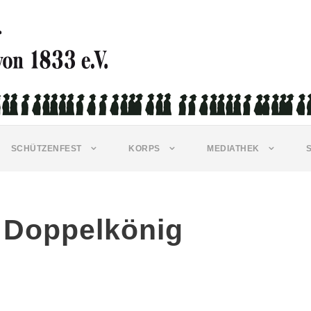
SCHÜTZENFEST
KORPS
MEDIATHEK
t Doppelkönig