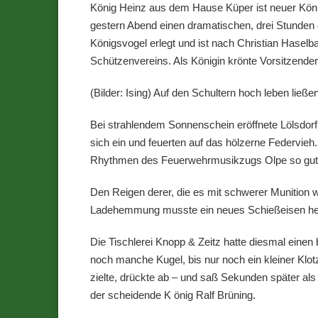
König Heinz aus dem Hause Küper ist neuer Kön
gestern Abend einen dramatischen, drei Stunden d
Königsvogel erlegt und ist nach Christian Hasel
Schützenvereins. Als Königin krönte Vorsitzende
(Bilder: Ising) Auf den Schultern hoch leben l
Bei strahlendem Sonnenschein eröffnete Lölsdor
sich ein und feuerten auf das hölzerne Federvie
Rhythmen des Feuerwehrmusikzugs Olpe so gut gef
Den Reigen derer, die es mit schwerer Munition w
Ladehemmung musste ein neues Schießeisen her.
Die Tischlerei Knopp & Zeitz hatte diesmal einen
noch manche Kugel, bis nur noch ein kleiner Klotz
zielte, drückte ab – und saß Sekunden später al
der scheidende K önig Ralf Brüning.