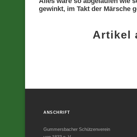
Alles wäre so abgelaufen wie 
gewinkt, im Takt der Märsche g
Artikel
ANSCHRIFT
Gummersbacher Schützenverein
von 1833 e. V.