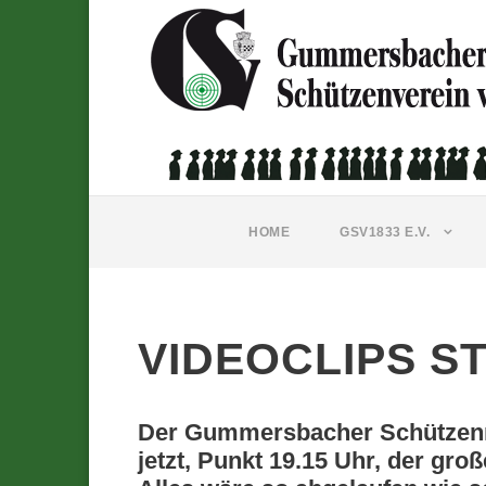
HOME
GSV1833 E.V.
VIDEOCLIPS S
Der Gummersbacher Schützenma
jetzt, Punkt 19.15 Uhr, der gr