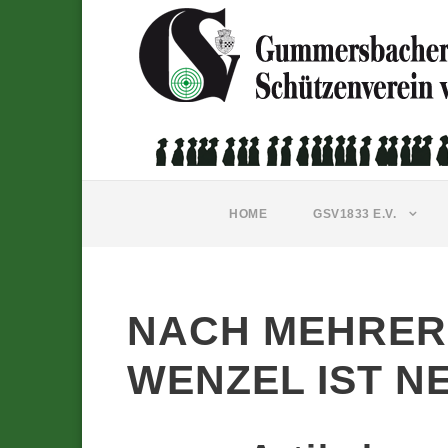
HOME
GSV1833 E.V.
NACH MEHRERE
WENZEL IST N