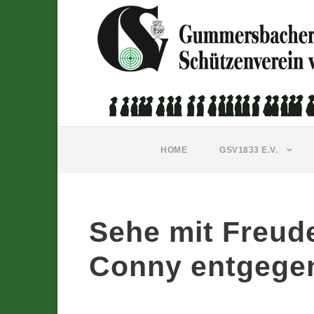
HOME
GSV1833 E.V.
Sehe mit Freud
Conny entgege