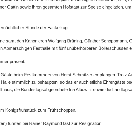
iner Gattin sowie ihren gesamten Hofstaat zur Speise eingeladen, um
ernächtlicher Stunde der Fackelzug.
anone samt den Kanonieren Wolfgang Brüning, Günther Schoppmann, 
n Abmarsch gen Festhalle mit fünf unüberhörbaren Böllerschüssen ei
mmer präsent.
Gäste beim Festkommers von Horst Schmitzer empfangen. Trotz Aus
n Halle stimmlich zu behaupten, so das er auch etliche Ehrengäste 
thaus, die Bundestagsabgeordnete Ina Albowitz sowie die Landtags
vom Königsfrühstück zum Frühschoppen.
en) führten bei Rainer Raymund fast zur Resignation.