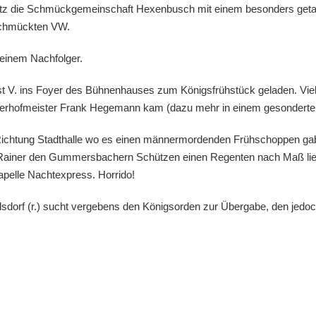
tz die Schmückgemeinschaft Hexenbusch mit einem besonders getar
schmückten VW.
seinem Nachfolger.
 V. ins Foyer des Bühnenhauses zum Königsfrühstück geladen. Viele 
erhofmeister Frank Hegemann kam (dazu mehr in einem gesonderten
 Richtung Stadthalle wo es einen männermordenden Frühschoppen ga
 Rainer den Gummersbachern Schützen einen Regenten nach Maß lief
apelle Nachtexpress. Horrido!
lsdorf (r.) sucht vergebens den Königsorden zur Übergabe, den jedo