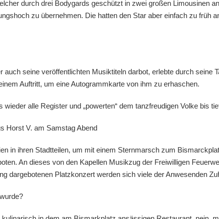
lcher durch drei Bodygards geschützt in zwei großen Limousinen an d
shoch zu übernehmen. Die hatten den Star aber einfach zu früh an
r auch seine veröffentlichten Musiktiteln darbot, erlebte durch seine
einem Auftritt, um eine Autogrammkarte von ihm zu erhaschen.
wieder alle Register und „powerten“ dem tanzfreudigen Volke bis tief
s Horst V. am Samstag Abend
n in ihren Stadtteilen, um mit einem Sternmarsch zum Bismarckplat
oten. An dieses von den Kapellen Musikzug der Freiwilligen Feuerw
 dargebotenen Platzkonzert werden sich viele der Anwesenden Zuhö
 wurde?
ur kulinarisch in dem am Bismarkplatz ansässigen Restaurant, nein,