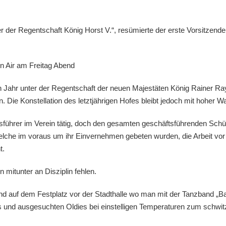
ter der Regentschaft König Horst V.“, resümierte der erste Vorsitz
n Air am Freitag Abend
Jahr unter der Regentschaft der neuen Majestäten König Rainer Ra
Die Konstellation des letztjährigen Hofes bleibt jedoch mit hoher Wahr
ührer im Verein tätig, doch den gesamten geschäftsführenden Schütze
elche im voraus um ihr Einvernehmen gebeten wurden, die Arbeit vor
t.
mitunter an Disziplin fehlen.
d auf dem Festplatz vor der Stadthalle wo man mit der Tanzband „Ba
s und ausgesuchten Oldies bei einstelligen Temperaturen zum schwit