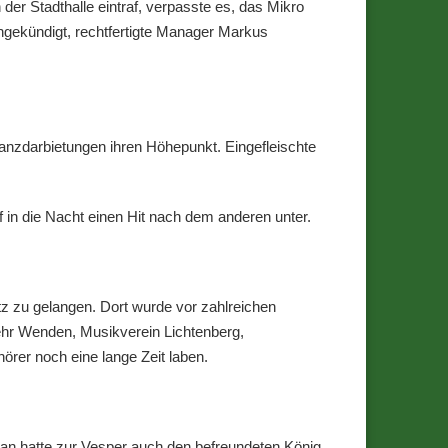
er Stadthalle eintraf, verpasste es, das Mikro
gekündigt, rechtfertigte Manager Markus
 Tanzdarbietungen ihren Höhepunkt. Eingefleischte
 in die Nacht einen Hit nach dem anderen unter.
z zu gelangen. Dort wurde vor zahlreichen
ehr Wenden, Musikverein Lichtenberg,
rer noch eine lange Zeit laben.
 man hatte zur Vesper auch den befreundeten König