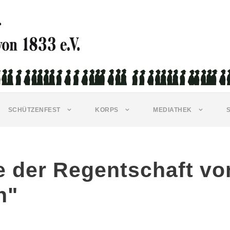
SCHÜTZENFEST
KORPS
MEDIATHEK
e der Regentschaft vo
n"