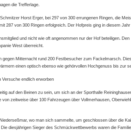
agen die Trefferlage.
Schmitzer Horst Erger, bei 297 von 300 errungenen Ringen, die Meist
t 287 von 300 Ringen erfolgreich. Der Hofpreis ging in diesem Jahr 
nsmitglied und nicht wie oft angenommen nur der Hof beteiligen. De
anie West überreicht.
gegen Mitternacht rund 200 Festbesucher zum Fackelmarsch. Dieser 
mern einen optisch ebenso wie gehörvollen Hochgenuss bis zur sei
n Versuche endlich erworben
tig auf den Beinen zu sein, um sich an der Sporthalle Reininghausen
ne von zeitweise über 100 Fahrzeugen über Vollmerhausen, Oberwieh
Niederseßmar, wo man sich sammelte, um geschlossen über die Kais
n. Die diesjährigen Sieger des Schmückwettbewerbs waren die Fami