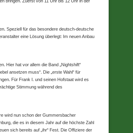
n bringen. Zuerst von 11 Uhr bis 12 Uhr in der
en. Speziell für das besondere deutsch-deutsche
anstalter eine Lösung überlegt: Im neuen Anbau
 Hier hat vor allem die Band „Nightshift“
bel ansetzen muss“. Die „erste Wahl“ für
en. Für Frank I. und seinen Hofstaat wird es
 Prächtige Stimmung während des
Jahre wird nun schon der Gummersbacher
urg, die es in diesem Jahr auf die höchste Zahl
 sich bereits auf „ihr“ Fest. Die Offiziere der