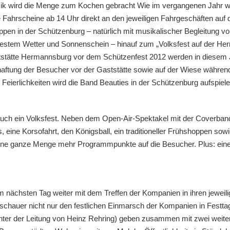
usik wird die Menge zum Kochen gebracht Wie im vergangenen Jahr we
Fahrscheine ab 14 Uhr direkt an den jeweiligen Fahrgeschäften auf 
en in der Schützenburg – natürlich mit musikalischer Begleitung v
i bestem Wetter und Sonnenschein – hinauf zum „Volksfest auf der 
tstätte Hermannsburg vor dem Schützenfest 2012 werden in diesem Ja
haftung der Besucher vor der Gaststätte sowie auf der Wiese währen
ierlichkeiten wird die Band Beauties in der Schützenburg aufspiele
uch ein Volksfest. Neben dem Open-Air-Spektakel mit der Coverban
 eine Korsofahrt, den Königsball, ein traditioneller Frühshoppen s
ch eine ganze Menge mehr Programmpunkte auf die Besucher. Plus: ei
 nächsten Tag weiter mit dem Treffen der Kompanien in ihren jeweil
uschauer nicht nur den festlichen Einmarsch der Kompanien in Festt
nter der Leitung von Heinz Rehring) geben zusammen mit zwei weit