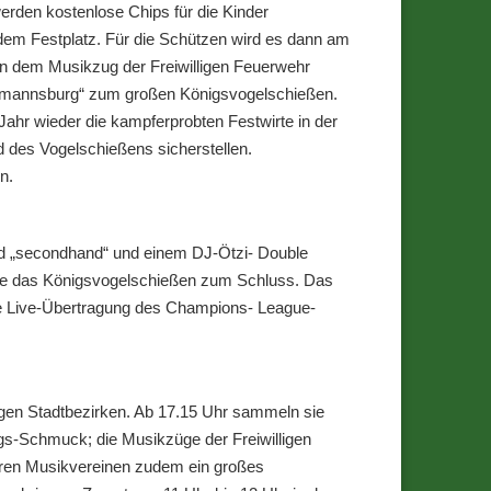
rden kostenlose Chips für die Kinder
dem Festplatz. Für die Schützen wird es dann am
on dem Musikzug der Freiwilligen Feuerwehr
Hermannsburg“ zum großen Königsvogelschießen.
hr wieder die kampferprobten Festwirte in der
d des Vogelschießens sicherstellen.
n.
d „secondhand“ und einem DJ-Ötzi- Double
owie das Königsvogelschießen zum Schluss. Das
ne Live-Übertragung des Champions- League-
igen Stadtbezirken. Ab 17.15 Uhr sammeln sie
ags-Schmuck; die Musikzüge der Freiwilligen
eren Musikvereinen zudem ein großes