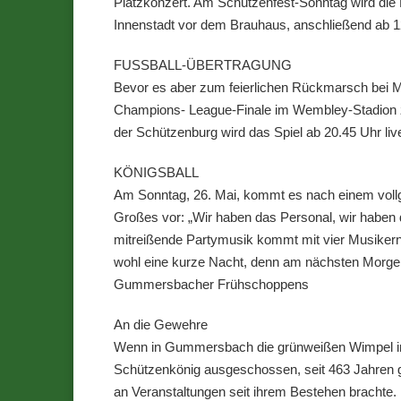
Platzkonzert. Am Schützenfest-Sonntag wird die B
Innenstadt vor dem Brauhaus, anschließend ab 12.
FUSSBALL-ÜBERTRAGUNG
Bevor es aber zum feierlichen Rückmarsch bei M
Champions- League-Finale im Wembley-Stadion z
der Schützenburg wird das Spiel ab 20.45 Uhr li
KÖNIGSBALL
Am Sonntag, 26. Mai, kommt es nach einem vollge
Großes vor: „Wir haben das Personal, wir haben
mitreißende Partymusik kommt mit vier Musikern
wohl eine kurze Nacht, denn am nächsten Morgen
Gummersbacher Frühschoppens
An die Gewehre
Wenn in Gummersbach die grünweißen Wimpel im W
Schützenkönig ausgeschossen, seit 463 Jahren g
an Veranstaltungen seit ihrem Bestehen brachte. 