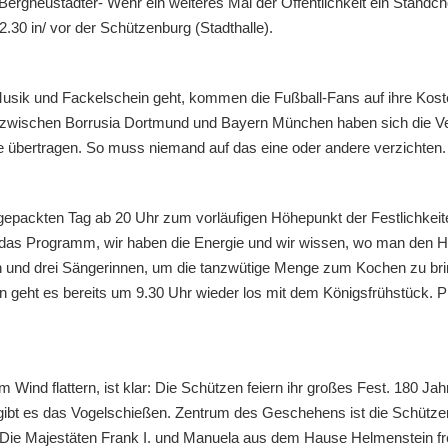
ergneustädter- Wehr ein weiteres Mal der Öffentlichkeit ein Ständche
30 in/ vor der Schützenburg (Stadthalle).
usik und Fackelschein geht, kommen die Fußball-Fans auf ihre Kost
wischen Borrusia Dortmund und Bayern München haben sich die Ver
ve übertragen. So muss niemand auf das eine oder andere verzichten.
packten Tag ab 20 Uhr zum vorläufigen Höhepunkt der Festlichkeiten.
 das Programm, wir haben die Energie und wir wissen, wo man den He
 und drei Sängerinnen, um die tanzwütige Menge zum Kochen zu bring
 geht es bereits um 9.30 Uhr wieder los mit dem Königsfrühstück.
ind flattern, ist klar: Die Schützen feiern ihr großes Fest. 180 
ibt es das Vogelschießen. Zentrum des Geschehens ist die Schützenb
Die Majestäten Frank I. und Manuela aus dem Hause Helmenstein freuen