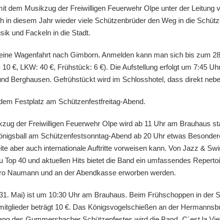
it dem Musikzug der Freiwilligen Feuerwehr Olpe unter der Leitung
in diesem Jahr wieder viele Schützenbrüder den Weg in die Schützenb
ik und Fackeln in die Stadt.
 eine Wagenfahrt nach Gimborn. Anmelden kann man sich bis zum 2
e: 10 €, LKW: 40 €, Frühstück: 6 €). Die Aufstellung erfolgt um 7:45 Uhr
Berghausen. Gefrühstückt wird im Schlosshotel, dass direkt neben
dem Festplatz am Schützenfestfreitag-Abend.
ikzug der Freiwilligen Feuerwehr Olpe wird ab 11 Uhr am Brauhaus s
 Königsball am Schützenfestsonntag-Abend ab 20 Uhr etwas Besonder
eite aber auch internationale Auftritte vorweisen kann. Von Jazz & S
u Top 40 und aktuellen Hits bietet die Band ein umfassendes Repertoir
ebüro Naumann und an der Abendkasse erworben werden.
1. Mai) ist um 10:30 Uhr am Brauhaus. Beim Frühschoppen in der Sch
htmitglieder beträgt 10 €. Das Königsvogelschießen an der Hermannsb
des Gummersbacher Schützenfestes wird die Band „C´est la Vie“ aufs