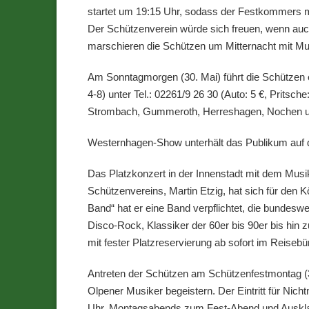
startet um 19:15 Uhr, sodass der Festkommers m
Der Schützenverein würde sich freuen, wenn auch 
marschieren die Schützen um Mitternacht mit Mus
Am Sonntagmorgen (30. Mai) führt die Schützen
4-8) unter Tel.: 02261/9 26 30 (Auto: 5 €, Pritsch
Strombach, Gummeroth, Herreshagen, Nochen und 
Westernhagen-Show unterhält das Publikum auf 
Das Platzkonzert in der Innenstadt mit dem Mus
Schützenvereins, Martin Etzig, hat sich für den
Band“ hat er eine Band verpflichtet, die bundesw
Disco-Rock, Klassiker der 60er bis 90er bis hin z
mit fester Platzreservierung ab sofort im Reis
Antreten der Schützen am Schützenfestmontag (3
Olpener Musiker begeistern. Der Eintritt für Nic
Uhr. Montagsabends zum Fest-Abend und Ausklang 