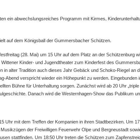
ieten ein abwechslungsreiches Programm mit Kirmes, Kinderunterhal
pielt auf dem Königsball der Gummersbacher Schützen.
stfreitag (28. Mai) um 15 Uhr auf dem Platz an der Schützenburg 
das Wittener Kinder- und Jugendtheater zum Kinderfest des Gummers
n in alter Tradition auch dieses Jahr Gebäck und Schoko-Riegel an die
tag-Abend verspricht wieder ein Höhepunkt zu werden. Eingebunden 
llten Bühne für Unterhaltung sorgen. Zunächst wird ab 20 Uhr „triple 
oulgeschichte. Danach wird die Westernhagen-Show das Publikum unt
15 Uhr mit dem Treffen der Kompanien in ihren Stadtbezirken. Um 17
den Musikzügen der Freiwilligen Feuerwehr Olpe und Bergneustadt so
en stattfinden. Um 18:50 Uhr treten die Schützen zum Zapfenstreic