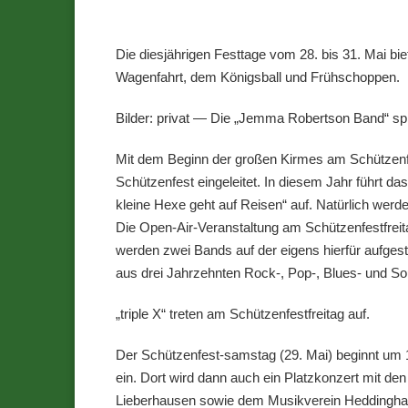
Die diesjährigen Festtage vom 28. bis 31. Mai b
Wagenfahrt, dem Königsball und Frühschoppen.
Bilder: privat — Die „Jemma Robertson Band“ s
Mit dem Beginn der großen Kirmes am Schützenfe
Schützenfest eingeleitet. In diesem Jahr führt 
kleine Hexe geht auf Reisen“ auf. Natürlich werde
Die Open-Air-Veranstaltung am Schützenfestfrei
werden zwei Bands auf der eigens hierfür aufgeste
aus drei Jahrzehnten Rock-, Pop-, Blues- und S
„triple X“ treten am Schützenfestfreitag auf.
Der Schützenfest-samstag (29. Mai) beginnt um 
ein. Dort wird dann auch ein Platzkonzert mit 
Lieberhausen sowie dem Musikverein Heddinghaus