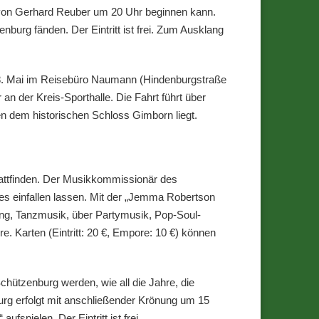
 von Gerhard Reuber um 20 Uhr beginnen kann.
urg fänden. Der Eintritt ist frei. Zum Ausklang
8. Mai im Reisebüro Naumann (Hindenburgstraße
 an der Kreis-Sporthalle. Die Fahrt führt über
 dem historischen Schloss Gimborn liegt.
tattfinden. Der Musikkommissionär des
es einfallen lassen. Mit der „Jemma Robertson
wing, Tanzmusik, über Partymusik, Pop-Soul-
e. Karten (Eintritt: 20 €, Empore: 10 €) können
ützenburg werden, wie all die Jahre, die
urg erfolgt mit anschließender Krönung um 15
pielen. Der Eintritt ist frei.