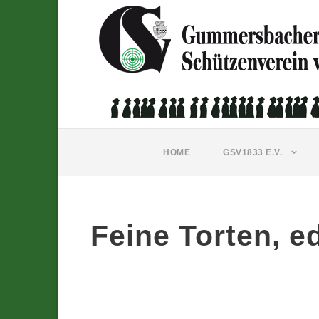
HOME
GSV1833 E.V.
Feine Torten, e