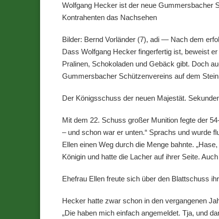
Wolfgang Hecker ist der neue Gummersbacher Sc
Kontrahenten das Nachsehen
Bilder: Bernd Vorländer (7), adi — Nach dem er
Dass Wolfgang Hecker fingerfertig ist, beweist e
Pralinen, Schokoladen und Gebäck gibt. Doch a
Gummersbacher Schützenvereins auf dem Stein
Der Königsschuss der neuen Majestät. Sekunden 
Mit dem 22. Schuss großer Munition fegte der 54-
– und schon war er unten.“ Sprachs und wurde fl
Ellen einen Weg durch die Menge bahnte. „Hase, d
Königin und hatte die Lacher auf ihrer Seite. Auc
Ehefrau Ellen freute sich über den Blattschuss ih
Hecker hatte zwar schon in den vergangenen Jahr
„Die haben mich einfach angemeldet. Tja, und da