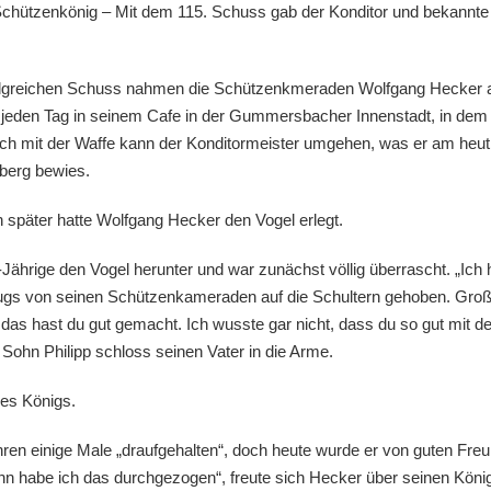
hützenkönig – Mit dem 115. Schuss gab der Konditor und bekannte 
folgreichen Schuss nahmen die Schützenkmeraden Wolfgang Hecker au
r jeden Tag in seinem Cafe in der Gummersbacher Innenstadt, in dem e
uch mit der Waffe kann der Konditormeister umgehen, was er am heu
berg bewies.
später hatte Wolfgang Hecker den Vogel erlegt.
Jährige den Vogel herunter und war zunächst völlig überrascht. „Ich
ugs von seinen Schützenkameraden auf die Schultern gehoben. Groß 
as hast du gut gemacht. Ich wusste gar nicht, dass du so gut mit de
h Sohn Philipp schloss seinen Vater in die Arme.
res Königs.
en einige Male „draufgehalten“, doch heute wurde er von guten Freun
nn habe ich das durchgezogen“, freute sich Hecker über seinen König